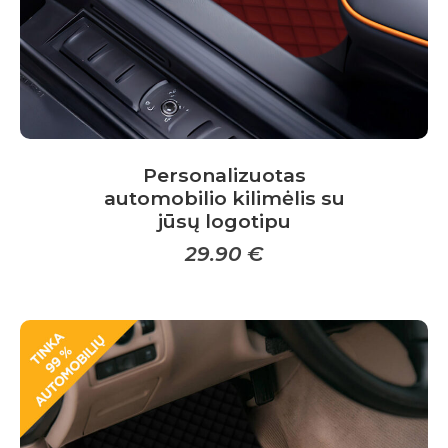
product
page
Personalizuotas
automobilio kilimėlis su
jūsų logotipu
29.90
€
This
product
has
multiple
variants.
The