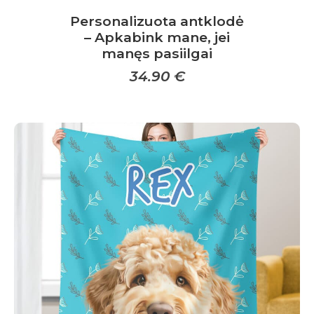
Personalizuota antklodė
– Apkabink mane, jei
manęs pasiilgai
34.90
€
This
product
has
multiple
variants.
The
options
may
be
chosen
on
the