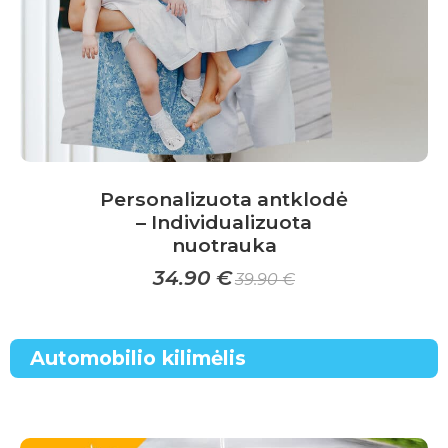
the
product
page
Personalizuota antklodė
– Individualizuota
nuotrauka
34.90
€
39.90
€
This
product
Automobilio kilimėlis
has
multiple
variants.