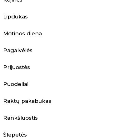
a
k
Lipdukas
s
Motinos diena
e
s
Pagalvėlės
u
Prijuostės
a
Puodeliai
r
a
Raktų pakabukas
i
Rankšluostis
Šlepetės