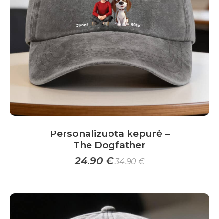
be
chosen
on
the
product
page
Personalizuota kepurė –
The Dogfather
24.90
€
34.90
€
This
product
has