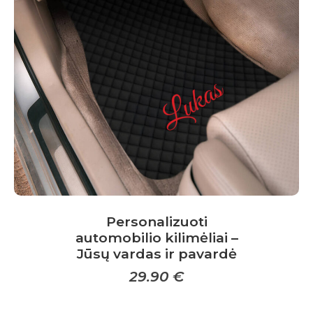
options
may
be
chosen
on
the
product
page
Personalizuoti
automobilio kilimėliai –
Jūsų vardas ir pavardė
29.90
€
This