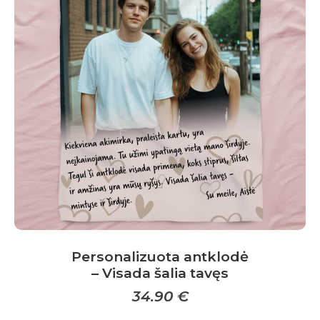
v
a
l
a
i
k
i
s
Personalizuota antklodė
A
– Visada šalia tavęs
t
34.90
€