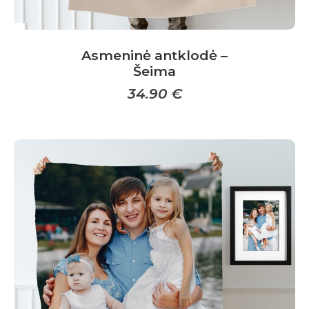
Asmeninė antklodė –
Šeima
34.90
€
This
product
has
multiple
variants.
The
options
may
be
chosen
on