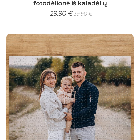
fotodėlionė iš kaladėlių
29.90
€
39.90
€