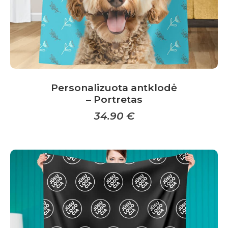
product
page
Personalizuota antklodė
– Portretas
34.90
€
This
product
has
multiple
variants.
The
options