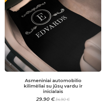
The
options
may
be
chosen
on
the
product
page
Asmeniniai automobilio
kilimėliai su jūsų vardu ir
inicialais
29.90
€
34.90
€