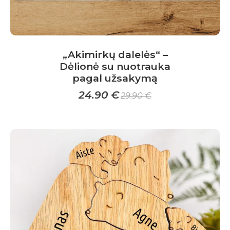
„Akimirkų dalelės“ –
Dėlionė su nuotrauka
pagal užsakymą
24.90
€
29.90
€
This
product
has
multiple
variants.
The
options
may
be