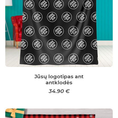
may
be
chosen
on
the
product
page
Jūsų logotipas ant
antklodės
34.90
€
This
product
has