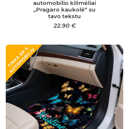
automobilio kilimėliai
„Pragaro kaukolė“ su
tavo tekstu
22.90
€
This
product
has
multiple
variants.
The
options
may
be
chosen
on
the
product