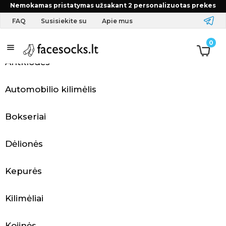
Pradžia
Produkto Pasirinkite spalvą
5F - Blue
Nemokamas pristatymas užsakant 2 personalizuotas prekes
FAQ
Susisiekite su
Apie mus
A
0
Antklodės
p
r
Automobilio kilimėlis
a
Bokseriai
n
g
Dėlionės
a
Kepurės
i
Kilimėliai
r
Kojinės