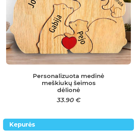
chosen
on
the
product
page
Personalizuota medinė
meškiukų šeimos
dėlionė
33.90
€
This
product
Kepurės
has