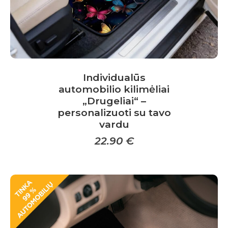
page
Individualūs
automobilio kilimėliai
„Drugeliai“ –
personalizuoti su tavo
vardu
22.90
€
This
product
has
multiple
variants.