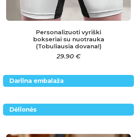
Personalizuoti vyriški
bokseriai su nuotrauka
(Tobuliausia dovana!)
29.90
€
This
product
Darilna embalaža
has
multiple
variants.
Dėlionės
The
options
may
be