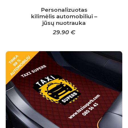
Personalizuotas
kilimėlis automobiliui –
jūsų nuotrauka
29.90
€
This
product
has
multiple
variants.
The
options
may
be
chosen
on
the