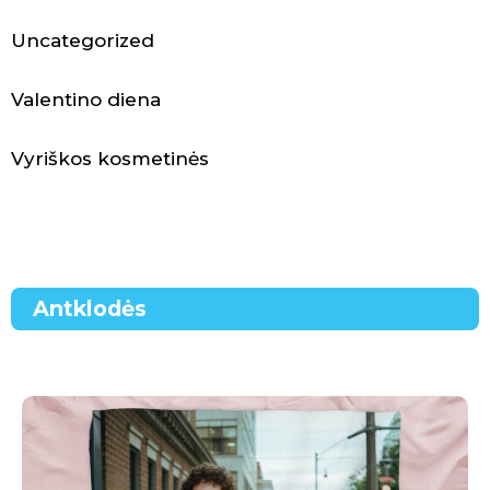
N
Uncategorized
a
m
Valentino diena
a
Vyriškos kosmetinės
i
i
r
Antklodės
l
a
i
s