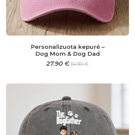
page
Personalizuota kepurė –
Dog Mom & Dog Dad
27.90
€
34.90
€
This
product
has
multiple
variants.
The
options
may