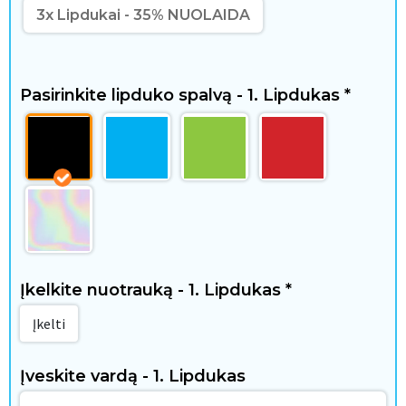
N
3x Lipdukai - 35% NUOLAIDA
a
m
Pasirinkite lipduko spalvą - 1. Lipdukas
*
a
i
i
r
l
Įkelkite nuotrauką - 1. Lipdukas
*
a
Įkelti
i
s
Įveskite vardą - 1. Lipdukas