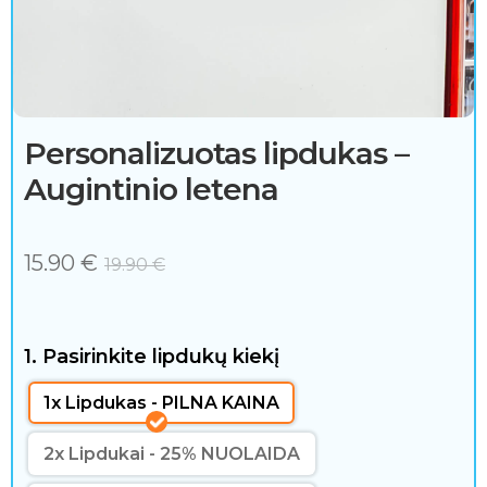
a
k
s
e
Personalizuotas lipdukas –
s
Augintinio letena
u
a
15.90
€
19.90
€
r
a
1. Pasirinkite lipdukų kiekį
i
1x Lipdukas - PILNA KAINA
2x Lipdukai - 25% NUOLAIDA