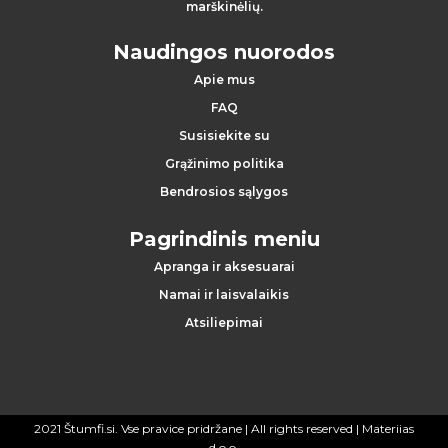
marškinėlių.
Naudingos nuorodos
Apie mus
FAQ
Susisiekite su
Grąžinimo politika
Bendrosios sąlygos
Pagrindinis meniu
Apranga ir aksesuarai
Namai ir laisvalaikis
Atsiliepimai
2021 Štumfi.si. Vse pravice pridržane
| All rights reserved |
Materiias
d.o.o.