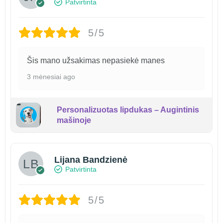
Patvirtinta
5/5
Šis mano užsakimas nepasiekė manes
3 mėnesiai ago
Personalizuotas lipdukas – Augintinis
mašinoje
Lijana Bandzienė
Patvirtinta
5/5