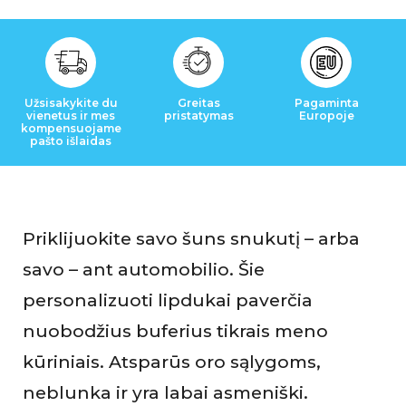
s
i
l
Užsisakykite du
Greitas
Pagaminta
i
vienetus ir mes
pristatymas
Europoje
kompensuojame
pašto išlaidas
e
p
i
Priklijuokite savo šuns snukutį – arba
m
savo – ant automobilio. Šie
a
personalizuoti lipdukai paverčia
i
nuobodžius buferius tikrais meno
kūriniais. Atsparūs oro sąlygoms,
neblunka ir yra labai asmeniški.