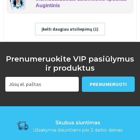
Augintinis
Įkelti daugiau atsiliepimų (1)
Prenumeruokite VIP pasiūlymus
ir produktus
Skubus siuntimas
Užsakymai išsiunčiami per 3 darbo dienas.