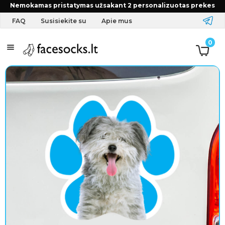
Nemokamas pristatymas užsakant 2 personalizuotas prekes
FAQ
Susisiekite su
Apie mus
A
0
p
r
a
n
g
a
i
r