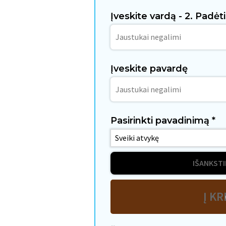
Įveskite vardą - 2. Padėt
Įveskite pavardę
Pasirinkti pavadinimą
*
IŠANKSTI
Į KR