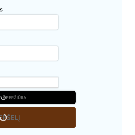
is
NĖ PERŽIŪRA
EPŠELĮ