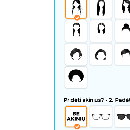
Pridėti akinius? - 2. Padė