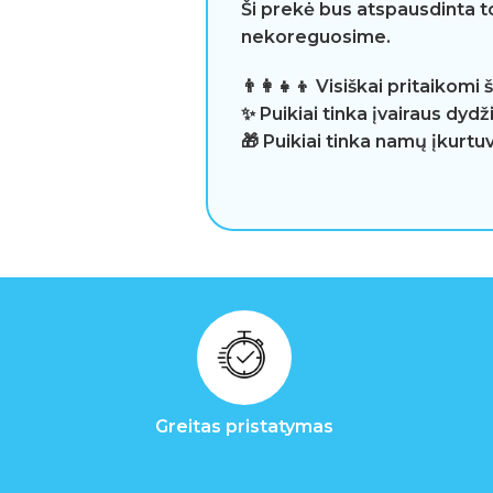
Ši prekė bus atspausdinta t
nekoreguosime.
👨‍👩‍👧‍👦 Visiškai pritaikomi
✨ Puikiai tinka įvairaus dydž
🎁 Puikiai tinka namų įkurt
Greitas pristatymas