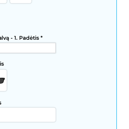
lvą - 1. Padėtis
*
is
s