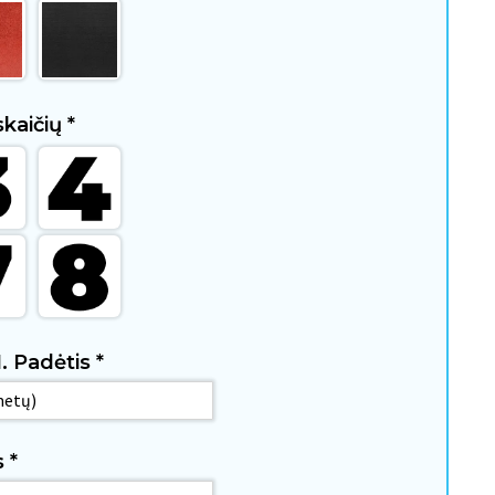
skaičių
*
1. Padėtis
*
is
*