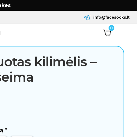
ekes
info@facesocks.lt
0
i
otas kilimėlis –
šeima
vą
*