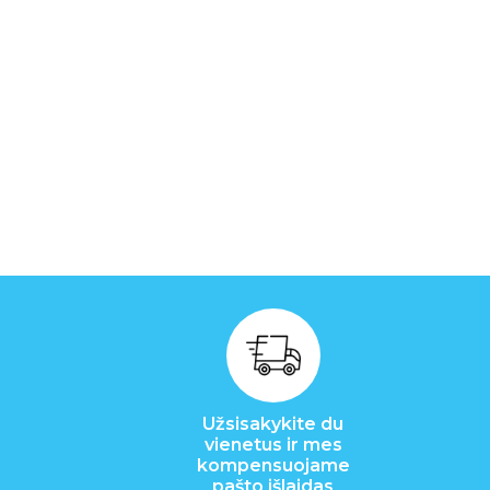
Užsisakykite du
vienetus ir mes
kompensuojame
pašto išlaidas