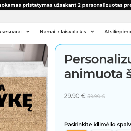
okamas pristatymas užsakant 2 personalizuotas pr
ksesuarai
Namai ir laisvalaikis
Atsiliepima
Personalizu
animuota 
29.90
€
39.90
€
Pasirinkite kilimėlio spal