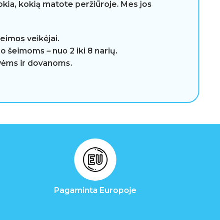
okia, kokią matote peržiūroje. Mes jos
 šeimos veikėjai.
io šeimoms – nuo 2 iki 8 narių.
uvėms ir dovanoms.
Pagaminta Europoje