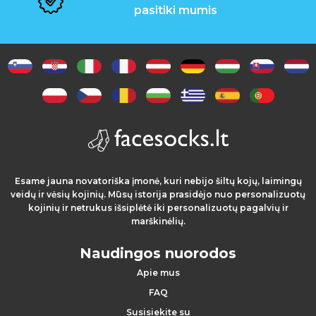
a
pasitiki mumis
k
s
e
s
u
a
Esame jauna novatoriška įmonė, kuri nebijo šiltų kojų, laimingų
r
veidų ir vėsių kojinių. Mūsų istorija prasidėjo nuo personalizuotų
kojinių ir netrukus išsiplėtė iki personalizuotų pagalvių ir
a
marškinėlių.
i
Naudingos nuorodos
Apie mus
FAQ
Susisiekite su