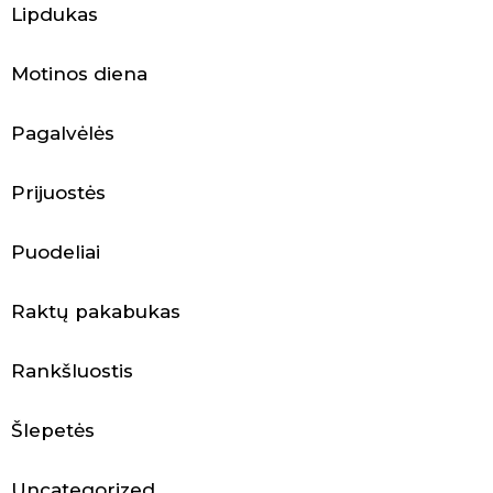
a
Lipdukas
k
Motinos diena
s
e
Pagalvėlės
s
Prijuostės
u
Puodeliai
a
r
Raktų pakabukas
a
Rankšluostis
i
Šlepetės
Uncategorized