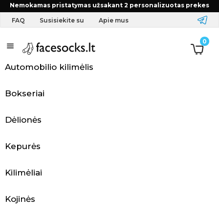
Pradžia
FAQ
Iš kur siunčiate?
Nemokamas pristatymas užsakant 2 personalizuotas prekes
FAQ
Susisiekite su
Apie mus
Antklodės
A
0
p
Automobilio kilimėlis
r
Bokseriai
a
n
Dėlionės
g
Kepurės
a
Kilimėliai
i
r
Kojinės