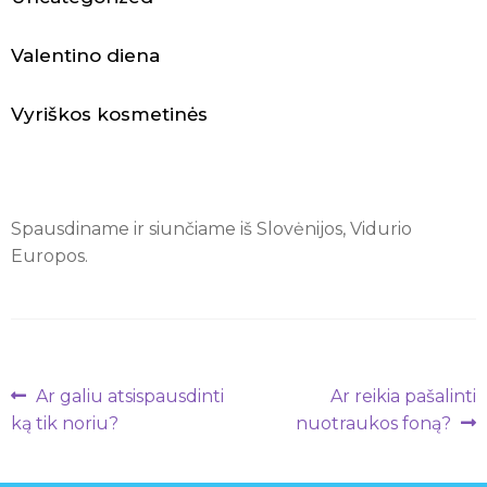
N
a
Valentino diena
m
Vyriškos kosmetinės
a
i
i
Spausdiname ir siunčiame iš Slovėnijos, Vidurio
Europos.
r
l
a
Navigacija
i
Ankstenis
Naujesnis
Ar galiu atsispausdinti
Ar reikia pašalinti
įrašas:
įrašas:
tarp
ką tik noriu?
nuotraukos foną?
s
įrašų