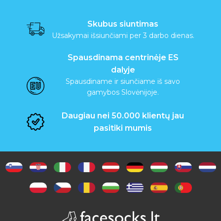
v
a
Skubus siuntimas
Užsakymai išsiunčiami per 3 darbo dienas.
l
a
Spausdinama centrinėje ES
dalyje
i
Spausdiname ir siunčiame iš savo
gamybos Slovėnijoje.
k
Daugiau nei 50.000 klientų jau
i
pasitiki mumis
s
A
t