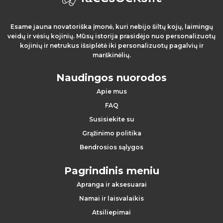
s
i
Esame jauna novatoriška įmonė, kuri nebijo šiltų kojų, laimingų
veidų ir vėsių kojinių. Mūsų istorija prasidėjo nuo personalizuotų
l
kojinių ir netrukus išsiplėtė iki personalizuotų pagalvių ir
marškinėlių.
i
Naudingos nuorodos
e
Apie mus
p
FAQ
Susisiekite su
i
Grąžinimo politika
m
Bendrosios sąlygos
a
Pagrindinis meniu
i
Apranga ir aksesuarai
Namai ir laisvalaikis
Atsiliepimai