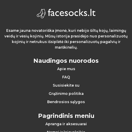
s
i
l
Esame jauna novatoriška įmonė, kuri nebijo šiltų kojų, laimingų
i
veidų ir vėsių kojinių. Mūsų istorija prasidėjo nuo personalizuotų
kojinių ir netrukus išsiplėtė iki personalizuotų pagalvių ir
marškinėlių.
e
p
Naudingos nuorodos
Apie mus
i
FAQ
m
Susisiekite su
Grąžinimo politika
a
Bendrosios sąlygos
i
Pagrindinis meniu
Apranga ir aksesuarai