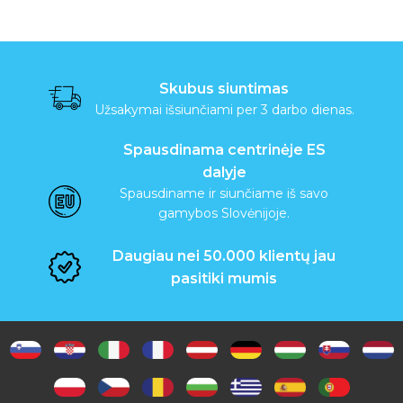
v
įrašų
a
l
Skubus siuntimas
a
Užsakymai išsiunčiami per 3 darbo dienas.
i
Spausdinama centrinėje ES
dalyje
k
Spausdiname ir siunčiame iš savo
i
gamybos Slovėnijoje.
s
Daugiau nei 50.000 klientų jau
pasitiki mumis
A
t