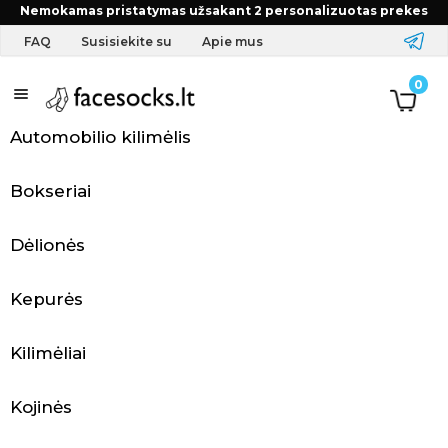
Pradžia
FAQ
Kaip prižiūrėti kojines?
Nemokamas pristatymas užsakant 2 personalizuotas prekes
FAQ
Susisiekite su
Apie mus
Antklodės
A
0
p
Automobilio kilimėlis
r
Bokseriai
a
n
Dėlionės
g
Kepurės
a
Kilimėliai
i
r
Kojinės