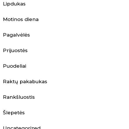
a
Lipdukas
k
Motinos diena
s
e
Pagalvėlės
s
Prijuostės
u
Puodeliai
a
r
Raktų pakabukas
a
Rankšluostis
i
Šlepetės
Uncategorized