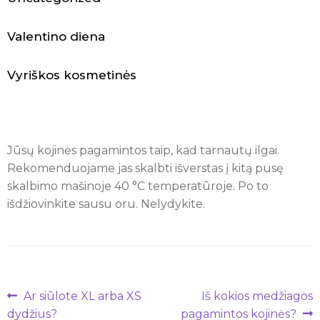
N
a
Valentino diena
m
Vyriškos kosmetinės
a
i
i
Jūsų kojinės pagamintos taip, kad tarnautų ilgai.
Rekomenduojame jas skalbti išverstas į kitą pusę
r
skalbimo mašinoje 40 °C temperatūroje. Po to
l
išdžiovinkite sausu oru. Nelydykite.
a
i
s
Navigacija
Ankstenis
Naujesnis
Ar siūlote XL arba XS
Iš kokios medžiagos
įrašas:
įrašas:
tarp
dydžius?
pagamintos kojinės?