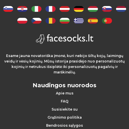
s
i
l
i
e
Esame jauna novatoriška įmonė, kuri nebijo šiltų kojų, laimingų
p
veidų ir vėsių kojinių. Mūsų istorija prasidėjo nuo personalizuotų
kojinių ir netrukus išsiplėtė iki personalizuotų pagalvių ir
i
marškinėlių.
m
Naudingos nuorodos
a
Apie mus
FAQ
i
Susisiekite su
Grąžinimo politika
Bendrosios sąlygos