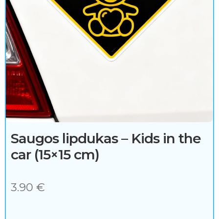
a
k
s
e
s
u
a
r
Saugos lipdukas – Kids in the
car (15×15 cm)
a
i
3.90
€