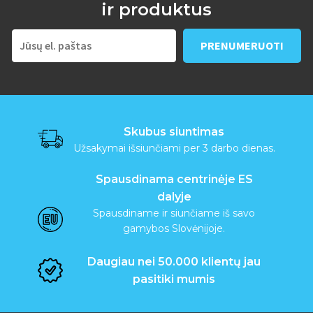
v
ir produktus
a
l
a
i
Skubus siuntimas
k
Užsakymai išsiunčiami per 3 darbo dienas.
i
Spausdinama centrinėje ES
s
dalyje
Spausdiname ir siunčiame iš savo
gamybos Slovėnijoje.
A
Daugiau nei 50.000 klientų jau
pasitiki mumis
t